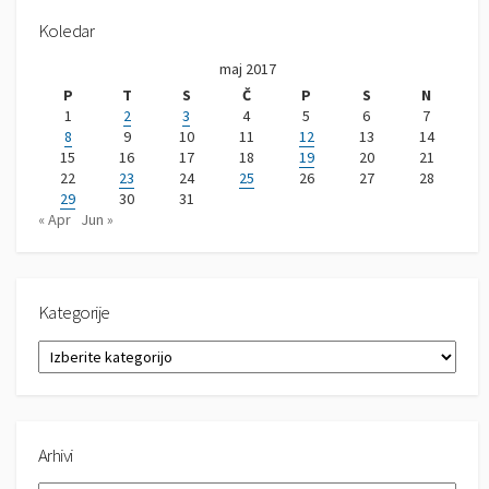
Koledar
maj 2017
P
T
S
Č
P
S
N
1
2
3
4
5
6
7
8
9
10
11
12
13
14
15
16
17
18
19
20
21
22
23
24
25
26
27
28
29
30
31
« Apr
Jun »
Kategorije
K
a
t
e
g
Arhivi
o
r