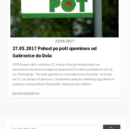
23/05/2017
27.05.2017 Pohod po poti spominov od
Gabrovice do Dola
OPD Koper vabi v soboto 27. maja v Dol pri Hrastovljah na
slovesnost ob dnevu krajevne skupnosti Črni Kal s pričetkom ob 16.
uri. Pohodniki “Po poti spominov od Gabrovice do Dola” se bodo
ob 11. uri zbrali v Gabrovici. Uradnemu delu bo sledila pogostitev in
zabava z ansamblom Ni panike. Vstop prost. Vabilo !
C
POHODNIŠTVO
A
T
E
G
O
R
S