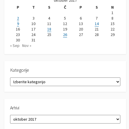
oktober 2017
P
T
S
Č
P
S
N
1
2
3
4
5
6
7
8
9
10
11
12
13
14
15
16
17
18
19
20
21
22
23
24
25
26
27
28
29
30
31
« Sep
Nov »
Kategorije
K
a
t
e
g
Arhivi
o
r
A
i
r
j
h