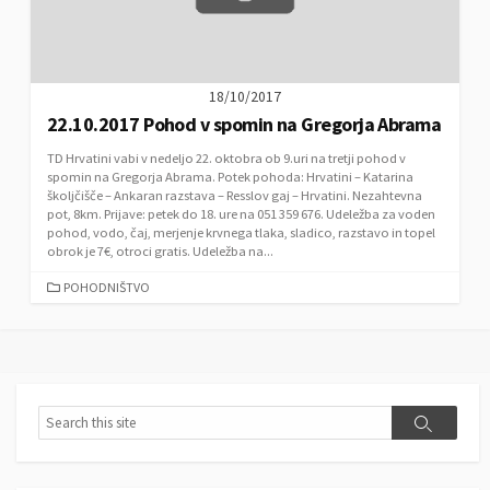
18/10/2017
22.10.2017 Pohod v spomin na Gregorja Abrama
TD Hrvatini vabi v nedeljo 22. oktobra ob 9.uri na tretji pohod v
spomin na Gregorja Abrama. Potek pohoda: Hrvatini – Katarina
školjčišče – Ankaran razstava – Resslov gaj – Hrvatini. Nezahtevna
pot, 8km. Prijave: petek do 18. ure na 051 359 676. Udeležba za voden
pohod, vodo, čaj, merjenje krvnega tlaka, sladico, razstavo in topel
obrok je 7€, otroci gratis. Udeležba na...
C
POHODNIŠTVO
A
T
E
G
O
R
S
S
I
e
e
E
a
a
S
r