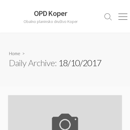
S
k
OPD Koper
i
S
M
Obalno planinsko društvo Koper
e
e
p
a
n
t
r
u
o
c
c
h
T
Home
>
o
o
Daily Archive:
18/10/2017
n
g
t
g
l
e
e
n
t