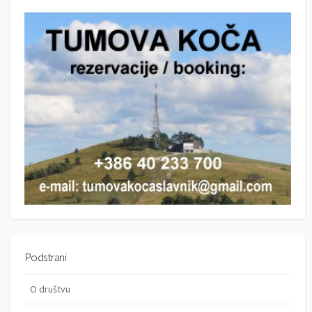
r
c
c
h
h
Podstrani
O društvu