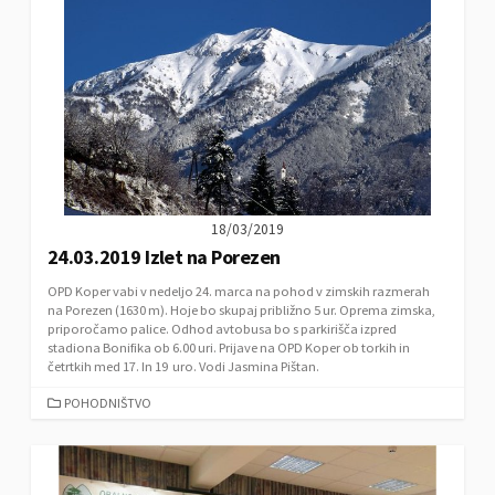
O
R
I
E
S
18/03/2019
24.03.2019 Izlet na Porezen
OPD Koper vabi v nedeljo 24. marca na pohod v zimskih razmerah
na Porezen (1630 m). Hoje bo skupaj približno 5 ur. Oprema zimska,
priporočamo palice. Odhod avtobusa bo s parkirišča izpred
stadiona Bonifika ob 6.00 uri. Prijave na OPD Koper ob torkih in
četrtkih med 17. In 19 uro. Vodi Jasmina Pištan.
C
POHODNIŠTVO
A
T
E
G