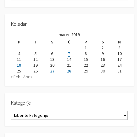
Koledar
marec 2019
P
T
S
Č
P
S
N
1
2
3
4
5
6
7
8
9
10
11
12
13
14
15
16
17
18
19
20
21
22
23
24
25
26
27
28
29
30
31
« Feb
Apr »
Kategorije
K
a
t
e
g