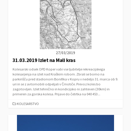
I
E
S
27/03/2019
31.03.2019 Izlet na Mali kras
Kolesarski odsek OPD Koper vabi vse ljubitelje rekreacijskega
kolesarjenja na izlet nad Kraškim robom. Zbrali se bomo na
parkirišču pred stadionom Bonifika v Kopru v nedeljo 31. marca ob 9.
uri in se z avtomobili odpeljali v Črnotiče. Prevoz koles bo
zagotovljen. Izlet tehnično in kondicijsko ni zahteven (30km) in
primeren za gorska kolesa. Prijave do četrtka na 040 453...
C
KOLESARSTVO
A
T
E
G