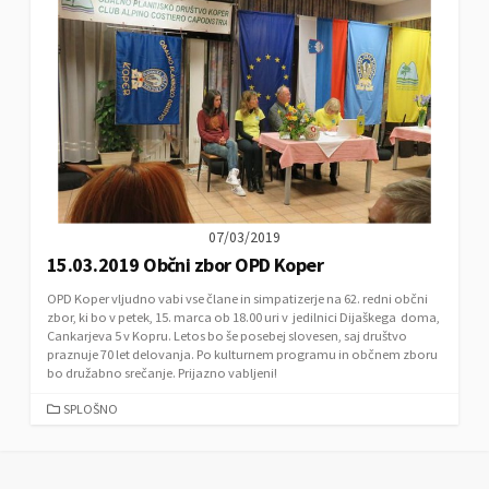
O
R
I
E
S
07/03/2019
15.03.2019 Občni zbor OPD Koper
OPD Koper vljudno vabi vse člane in simpatizerje na 62. redni občni
zbor, ki bo v petek, 15. marca ob 18.00 uri v jedilnici Dijaškega doma,
Cankarjeva 5 v Kopru. Letos bo še posebej slovesen, saj društvo
praznuje 70 let delovanja. Po kulturnem programu in občnem zboru
bo družabno srečanje. Prijazno vabljeni!
C
SPLOŠNO
A
T
E