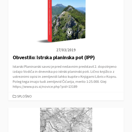
I
E
S
27/03/2019
Obvestilo: Istrska planinska pot (IPP)
Istarski Planinarski savez je pred nedavnim predstavil 2. dopolnjeno
izdajo Vodiča in dnevnika po istrski planinski poti. Lično knjižico z
ustreznimi opisi in zemljevidi lahko kupite v Knjigarni Libris v Kopru.
Poleg tega imajo tudi zemljevid Čićarija, merilo 1:25.000. Glej:
https://www.pzs.si/novice.php?pid=13189
C
SPLOŠNO
A
T
E
G
O
R