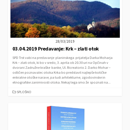
28/03/2019
03.04.2019 Predavanje: Krk – zlati otok
SPD Trst vabi na predavanje planinskega prijatelja Darka Moharja
Krk – zlati otok, ki bo v sredo, 3. aprila ob 20.30 uri na Opčinah v
dvorani Zadružne kraške banke, Ul. Ricreatorio 2. Darko Mohar –
odličen poznavalec otoka Krka bo predstavil najlepše kotičke
enkratne otoške narave, pa tudi arhitekturne, zgodovinske in
etnografske zanimivosti otoka. Nekaj tega smo že spoznali na...
C
SPLOŠNO
A
T
E
G
O
R