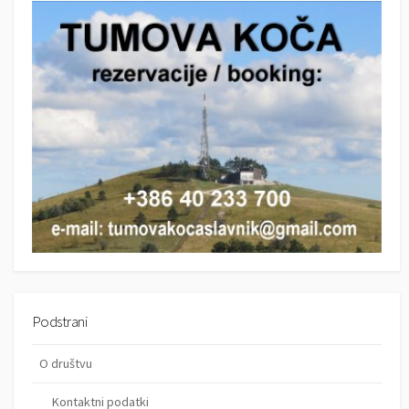
c
h
h
Podstrani
O društvu
Kontaktni podatki