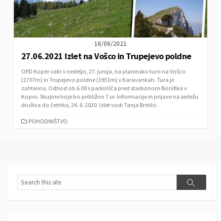
16/06/2021
27.06.2021 Izlet na Vošco in Trupejevo poldne
OPD Koper vabi v nedeljo, 27. junija, na planinsko turo na Vošco
(1737m) in Trupejevo poldne (1931m) v Karavankah. Tura je
zahtevna. Odhod ob 6.00 s parkirišča pred stadionom Bonifika v
Kopru. Skupne hoje bo približno 7 ur. Informacije in prijave na sedežu
društva do četrtka, 24. 6. 2020. Izlet vodi Tanja Brstilo.
C
POHODNIŠTVO
A
T
E
G
O
R
S
S
I
e
e
E
a
a
S
r
r
c