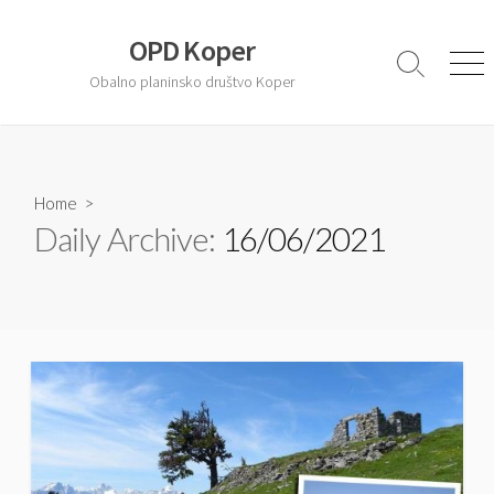
S
k
OPD Koper
i
S
M
Obalno planinsko društvo Koper
e
e
p
a
n
t
r
u
o
c
c
h
T
Home
>
o
o
Daily Archive:
16/06/2021
n
g
t
g
l
e
e
n
t