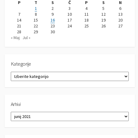
P
T
S
Č
P
S
N
1
2
3
4
5
6
7
8
9
10
11
12
13
14
15
16
17
18
19
20
21
22
23
24
25
26
27
28
29
30
« Maj
Jul »
Kategorije
K
a
t
e
g
Arhivi
o
r
A
i
r
j
h
e
i