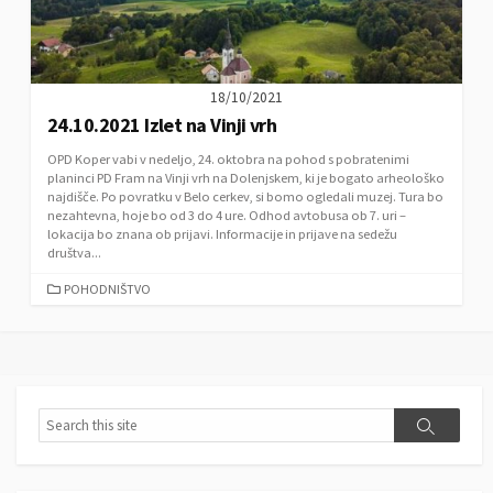
18/10/2021
24.10.2021 Izlet na Vinji vrh
OPD Koper vabi v nedeljo, 24. oktobra na pohod s pobratenimi
planinci PD Fram na Vinji vrh na Dolenjskem, ki je bogato arheološko
najdišče. Po povratku v Belo cerkev, si bomo ogledali muzej. Tura bo
nezahtevna, hoje bo od 3 do 4 ure. Odhod avtobusa ob 7. uri –
lokacija bo znana ob prijavi. Informacije in prijave na sedežu
društva...
C
POHODNIŠTVO
A
T
E
G
O
R
S
S
I
e
e
E
a
a
S
r