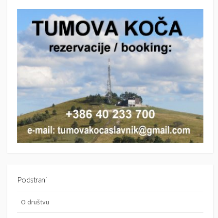
r
c
c
h
h
Podstrani
O društvu