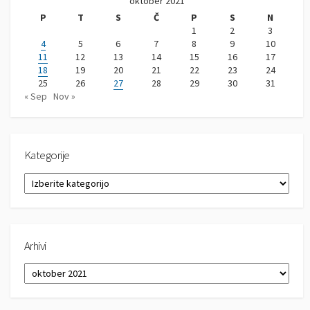
oktober 2021
P
T
S
Č
P
S
N
1
2
3
4
5
6
7
8
9
10
11
12
13
14
15
16
17
18
19
20
21
22
23
24
25
26
27
28
29
30
31
« Sep
Nov »
Kategorije
K
a
t
e
g
Arhivi
o
r
A
i
r
j
h
e
i