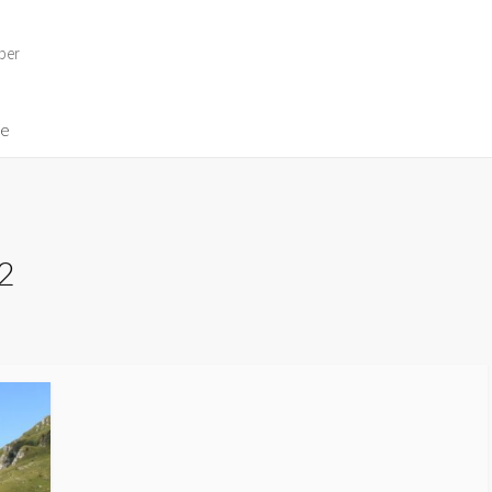
per
ve
2