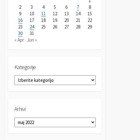
1
2
3
4
5
6
7
8
9
10
11
12
13
14
15
16
17
18
19
20
21
22
23
24
25
26
27
28
29
30
31
« Apr
Jun »
Kategorije
K
a
t
e
g
Arhivi
o
r
A
i
r
j
h
e