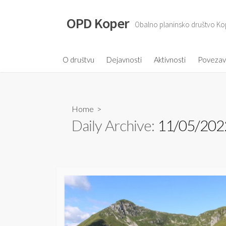
S
k
OPD Koper
Obalno planinsko društvo Ko
i
p
t
O društvu
Dejavnosti
Aktivnosti
Poveza
o
c
o
Home
>
n
Daily Archive:
11/05/202
t
e
n
t