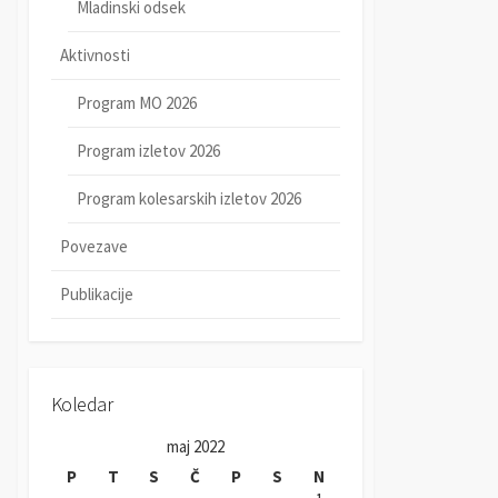
Mladinski odsek
Aktivnosti
Program MO 2026
Program izletov 2026
Program kolesarskih izletov 2026
Povezave
Publikacije
Koledar
maj 2022
P
T
S
Č
P
S
N