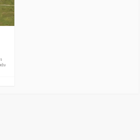
 s
dežu