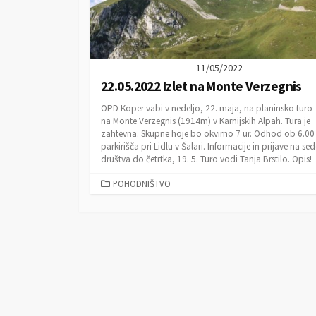
11/05/2022
22.05.2022 Izlet na Monte Verzegnis
OPD Koper vabi v nedeljo, 22. maja, na planinsko turo
na Monte Verzegnis (1914m) v Karnijskih Alpah. Tura je
zahtevna. Skupne hoje bo okvirno 7 ur. Odhod ob 6.00
parkirišča pri Lidlu v Šalari. Informacije in prijave na se
društva do četrtka, 19. 5. Turo vodi Tanja Brstilo. Opis!
C
POHODNIŠTVO
A
T
E
G
O
R
I
E
S