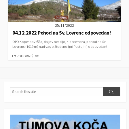
25/11/2022
04.12.2022 Pohod na Sv. Lovrenc odpovedan!
OPD Koper obvešča, da je v nedeljo, 4.decembra, pohod na Sv.
Lovrenc (1019 m) nad vasjo Studeno (pri Postojni) odpovedan!
C
POHODNIŠTVO
A
T
E
G
O
R
S
S
I
e
e
E
a
a
S
r
r
c
c
h
h