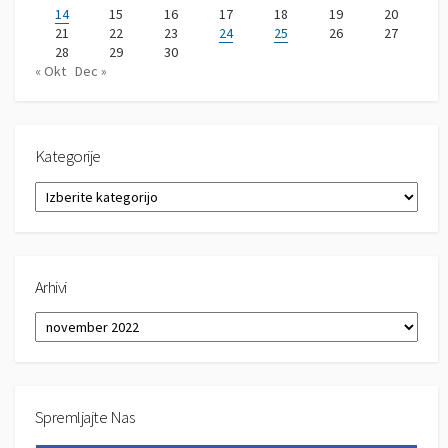
14
15
16
17
18
19
20
21
22
23
24
25
26
27
28
29
30
« Okt
Dec »
Kategorije
K
a
t
e
g
Arhivi
o
r
A
i
r
j
h
e
i
v
Spremljajte Nas
i