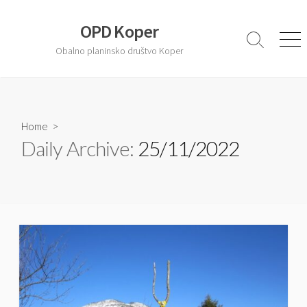
S
k
OPD Koper
i
S
M
Obalno planinsko društvo Koper
e
e
p
a
n
t
r
u
o
c
c
h
T
Home
>
o
o
Daily Archive:
25/11/2022
n
g
t
g
l
e
e
n
t