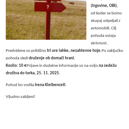
E
I
(trgovine, OBI)
,
D
F
od koder se bomo
D
I
A
E
skupaj odpeljali z
T
D
avtomobili. Cilj
E
D
A
pohoda ostaja
T
skrivnost.
E
Predvidene so približno
tri ure lahke, nezahtevne hoje
.
Po zaključku
pohoda sledi
druženje ob domači hrani
.
Kosilo: 10 €
Prijave in dodatne informacije so na voljo
na sedežu
društva do torka, 25. 11. 2025
.
Pohod bo vodila
Irena Kleibencetl
.
Vljudno vabljeni!