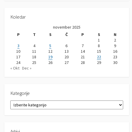
Koledar
november 2025
P
T
S
Č
P
S
N
1
2
3
4
5
6
7
8
9
10
11
12
13
14
15
16
17
18
19
20
21
22
23
24
25
26
27
28
29
30
« Okt
Dec »
Kategorije
K
a
t
e
g
Arhivi
o