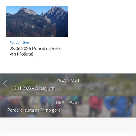
Pohodništvo
28.06.2026 Pohod na Veliki
vrh (Košuta)
PREV POST
12.11.2025 – Županj vrh
NEXT POST
Poročilo izleta na Mirno goro