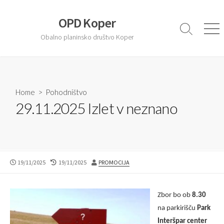
S
k
OPD Koper
i
S
M
Obalno planinsko društvo Koper
e
e
p
a
n
t
r
u
o
c
c
h
T
Home
>
Pohodništvo
o
o
29.11.2025 Izlet v neznano
n
g
t
g
l
e
e
n
t
P
19/11/2025
L
19/11/2025
A
PROMOCIJA
U
A
U
B
S
T
L
T
H
Zbor bo ob
8.30
I
M
O
na parkirišču
Park
S
O
R
H
D
Interšpar center