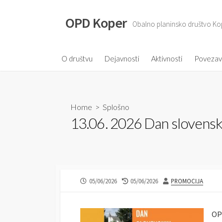
S
k
OPD Koper
Obalno planinsko društvo Ko
i
p
t
O društvu
Dejavnosti
Aktivnosti
Poveza
o
c
o
Home
>
Splošno
n
13.06. 2026 Dan slovensk
t
e
n
t
P
05/06/2026
L
05/06/2026
A
PROMOCIJA
U
A
U
B
S
T
L
T
H
OP
I
M
O