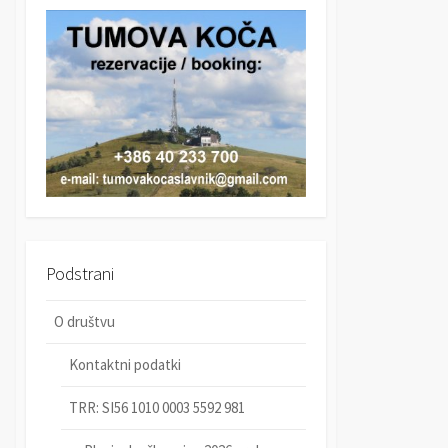
r
c
c
h
h
Podstrani
O društvu
Kontaktni podatki
TRR: SI56 1010 0003 5592 981