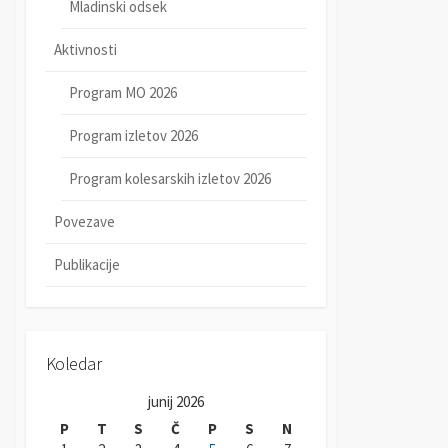
Mladinski odsek
Aktivnosti
Program MO 2026
Program izletov 2026
Program kolesarskih izletov 2026
Povezave
Publikacije
Koledar
junij 2026
P
T
S
Č
P
S
N