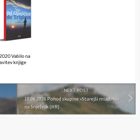
2020 Vabilo na
avitev knjige
NEXT POST
10.06.2026 Pohod skupine »Starejši mladinci«
na Snježnik (HR)