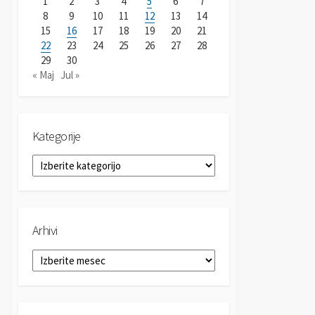
1
2
3
4
5
6
7
8
9
10
11
12
13
14
15
16
17
18
19
20
21
22
23
24
25
26
27
28
29
30
« Maj
Jul »
Kategorije
K
a
t
e
g
Arhivi
o
r
A
i
r
j
h
e
i