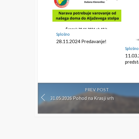
r
k
Splošno
28.11.2024 Predavanje!
Splošno
11.03.
predst
PREV POST
31.05.2026 Pohod na Krasji vrh