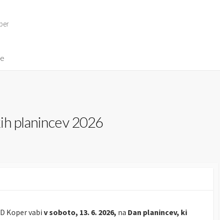
per
ve
ih planincev 2026
D Koper vabi
v soboto, 13. 6. 2026,
na
Dan planincev
, ki