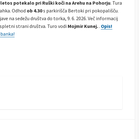
 letos potekalo pri Ruški koči na Arehu na Pohorju
. Tura
 lahka. Odhod
ob 4.30
s parkirišča Bertoki pri pokopališču.
jave na sedežu društva do torka, 9. 6. 2026. Več informacij
spletni strani društva. Turo vodi
Mojmir Kunej.
.
Opis!
ibanka!