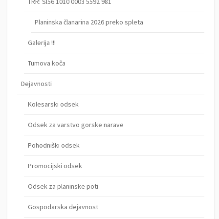
TRR: SI56 1010 0003 5592 981
Planinska članarina 2026 preko spleta
Galerija !!!
Tumova koča
Dejavnosti
Kolesarski odsek
Odsek za varstvo gorske narave
Pohodniški odsek
Promocijski odsek
Odsek za planinske poti
Gospodarska dejavnost