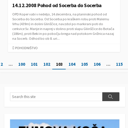
14.12.2008 Pohod od Socerba do Socerba
G
O
OPD Koper vabi v nedeljo, 14.decembra, na planinski pohod od
R
Socerba do Socerba. Od Socerba po kraškem robu proti Malemu
I
Vrhu (439m) in dolini Glinščice, navzdol po markirani poti do
E
cerkvice Sv. Marije in naprej v dolino proti slapu Gliinščice do Botača
S
(186m), proti Beki in po pobočju brega nad potokom Grižnica nazaj
na Socerb. Odhod bo ob 8. uri...
C
POHODNIŠTVO
A
T
N
2
…
100
101
102
103
104
105
106
…
115
E
G
a
O
v
R
I
i
E
S
S
g
S
e
e
a
a
a
r
r
c
c
c
h
i
h