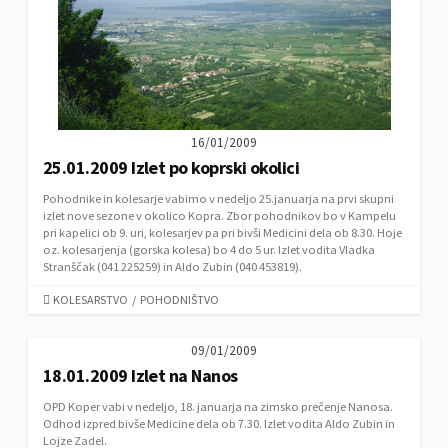
16/01/2009
25.01.2009 Izlet po koprski okolici
Pohodnike in kolesarje vabimo v nedeljo 25.januarja na prvi skupni
izlet nove sezone v okolico Kopra. Zbor pohodnikov bo v Kampelu
pri kapelici ob 9. uri, kolesarjev pa pri bivši Medicini dela ob 8.30. Hoje
oz. kolesarjenja (gorska kolesa) bo 4 do 5 ur. Izlet vodita Vladka
Stranščak (041 225259) in Aldo Zubin (040 453819).
C
KOLESARSTVO
/
POHODNIŠTVO
A
T
09/01/2009
E
18.01.2009 Izlet na Nanos
G
O
OPD Koper vabi v nedeljo, 18. januarja na zimsko prečenje Nanosa.
R
Odhod izpred bivše Medicine dela ob 7.30. Izlet vodita Aldo Zubin in
I
Lojze Zadel.