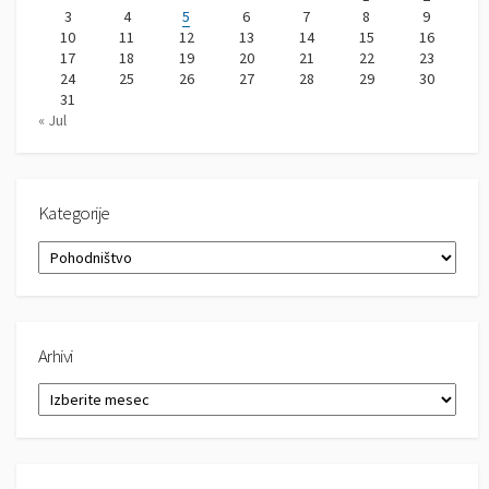
3
4
5
6
7
8
9
10
11
12
13
14
15
16
17
18
19
20
21
22
23
24
25
26
27
28
29
30
31
« Jul
Kategorije
K
a
t
e
g
Arhivi
o
r
A
i
r
j
h
e
i
v