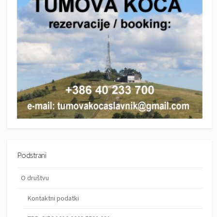
j
a
p
r
i
s
p
e
v
k
Podstrani
o
O društvu
v
Kontaktni podatki