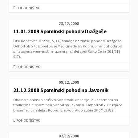
E
S
C
POHODNIŠTVO
A
T
23/12/2008
E
11.01.2009 Spominski pohod v Dražgoše
G
O
OPD Koper vabi v nedeljo, 11. januarja na zimski pohod v Dražgoše.
R
Odhod ob 5.45 izpred bivše Medicine dela v Kopru. Smer pohoda bo
I
prilagojena vremenskim razmeram. Izlet vodi Rajko Čerin (031/618
E
917).
S
C
POHODNIŠTVO
A
T
09/12/2008
E
21.12.2008 Spominski pohod na Javornik
G
O
Obalno planinsko društvo Koper vabi v nedeljo, 21. decembra na
R
tradicionalni spominski pohod na Javornik. Odhod ob 7. uri izpred
I
bivše medicine dela v Kopru. Izlet vodi Aldo Zubin (040/453 819).
E
S
C
POHODNIŠTVO
A
T
02/12/2008
E