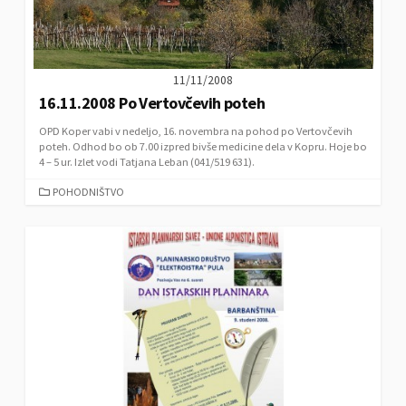
11/11/2008
16.11.2008 Po Vertovčevih poteh
OPD Koper vabi v nedeljo, 16. novembra na pohod po Vertovčevih
poteh. Odhod bo ob 7.00 izpred bivše medicine dela v Kopru. Hoje bo
4 – 5 ur. Izlet vodi Tatjana Leban (041/519 631).
C
POHODNIŠTVO
A
T
E
G
O
R
I
E
S