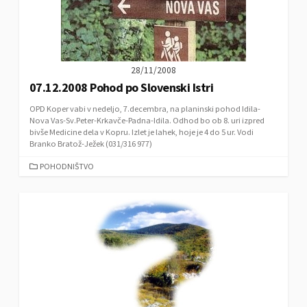
28/11/2008
07.12.2008 Pohod po Slovenski Istri
OPD Koper vabi v nedeljo, 7.decembra, na planinski pohod Idila-
Nova Vas-Sv.Peter-Krkavče-Padna-Idila. Odhod bo ob 8. uri izpred
bivše Medicine dela v Kopru. Izlet je lahek, hoje je 4 do 5 ur. Vodi
Branko Bratož-Ježek (031/316 977)
C
POHODNIŠTVO
A
T
E
G
O
R
I
E
S