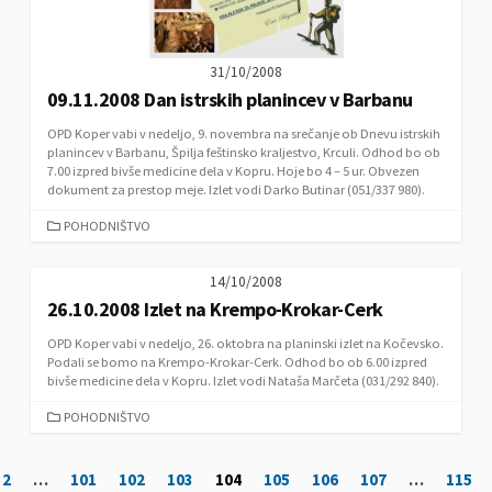
31/10/2008
09.11.2008 Dan istrskih planincev v Barbanu
OPD Koper vabi v nedeljo, 9. novembra na srečanje ob Dnevu istrskih
planincev v Barbanu, Špilja feštinsko kraljestvo, Krculi. Odhod bo ob
7.00 izpred bivše medicine dela v Kopru. Hoje bo 4 – 5 ur. Obvezen
dokument za prestop meje. Izlet vodi Darko Butinar (051/337 980).
C
POHODNIŠTVO
A
T
14/10/2008
E
26.10.2008 Izlet na Krempo-Krokar-Cerk
G
O
OPD Koper vabi v nedeljo, 26. oktobra na planinski izlet na Kočevsko.
R
Podali se bomo na Krempo-Krokar-Cerk. Odhod bo ob 6.00 izpred
I
bivše medicine dela v Kopru. Izlet vodi Nataša Marčeta (031/292 840).
E
S
C
POHODNIŠTVO
A
T
N
2
…
101
102
103
104
105
106
107
…
115
E