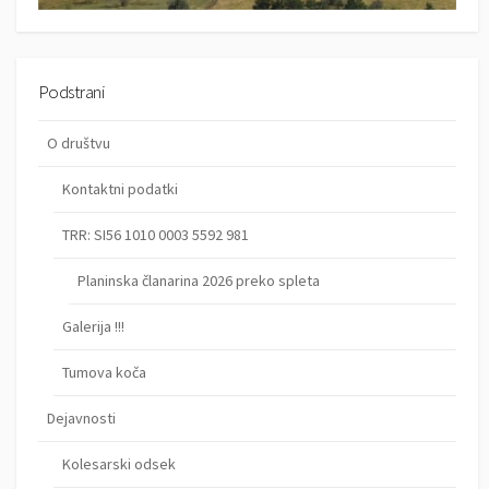
e
v
k
Podstrani
o
O društvu
v
Kontaktni podatki
TRR: SI56 1010 0003 5592 981
Planinska članarina 2026 preko spleta
Galerija !!!
Tumova koča
Dejavnosti
Kolesarski odsek