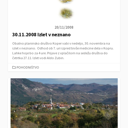
20/11/2008
30.11.2008 Izlet v neznano
Obalno planinsko društvo Koper vabi v nedeljo, 30. novembra na
izlet v neznano. Odhod ob 7. uri izpred bivše medicine dela v Kopru.
Lahke hoje bo za 4 ure. Prijave z vplačilom na sedežu društva do
četrtka 27.11. Izlet vodi Aldo Zubin.
C
POHODNIŠTVO
A
T
E
G
O
R
I
E
S