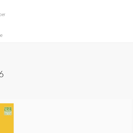
per
ve
6