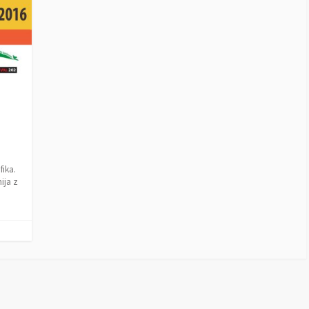
fika.
ija z
.