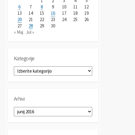
1
2
3
4
5
6
7
8
9
10
11
12
13
14
15
16
17
18
19
20
21
22
23
24
25
26
27
28
29
30
« Maj
Jul »
Kategorije
K
a
t
e
g
Arhivi
o
r
A
i
r
j
h
e
i