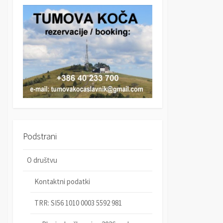
r
c
c
h
h
Podstrani
O društvu
Kontaktni podatki
TRR: SI56 1010 0003 5592 981