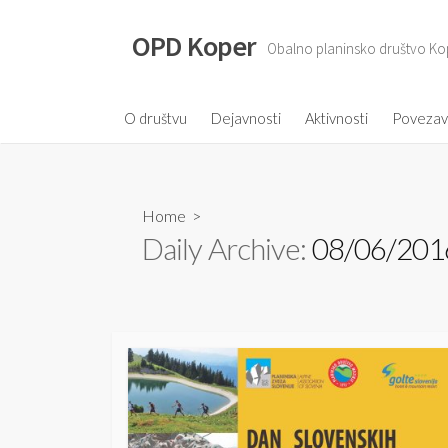
S
k
OPD Koper
Obalno planinsko društvo Ko
i
p
t
O društvu
Dejavnosti
Aktivnosti
Poveza
o
c
o
Home
>
n
Daily Archive:
08/06/201
t
e
n
t