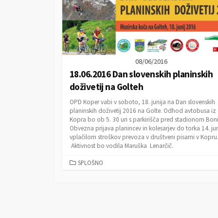
08/06/2016
18.06.2016 Dan slovenskih planinskih
doživetij na Golteh
OPD Koper vabi v soboto, 18. junija na Dan slovenskih
planinskih doživetij 2016 na Golte. Odhod avtobusa iz
Kopra bo ob 5. 30 uri s parkirišča pred stadionom Boni
Obvezna prijava planincev in kolesarjev do torka 14. jun
vplačilom stroškov prevoza v društveni pisarni v Kopru
Aktivnost bo vodila Maruška Lenarčič.
C
SPLOŠNO
A
T
E
G
O