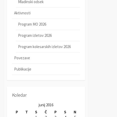
Mladinski odsek
Aktivnosti
Program MO 2026
Program izletov 2026
Program kolesarskih izletov 2026
Povezave
Publikacije
Koledar
junij 2016
P
T
S
Č
P
S
N