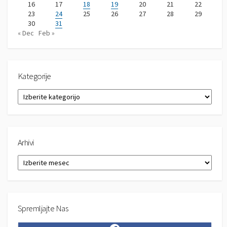
16
17
18
19
20
21
22
23
24
25
26
27
28
29
30
31
« Dec
Feb »
Kategorije
K
a
t
e
g
Arhivi
o
r
A
i
r
j
h
e
i
v
Spremljajte Nas
i