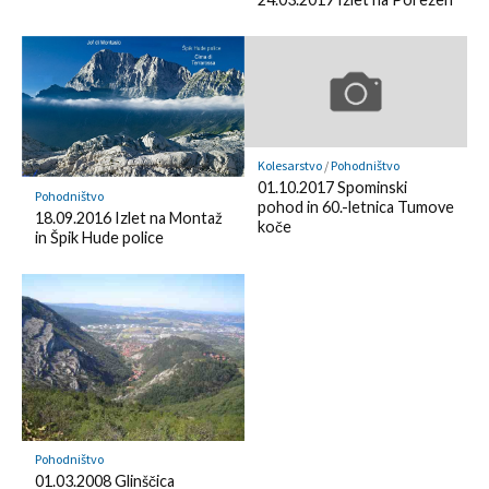
o
d
k
k
l
m
y
a
r
k
Kolesarstvo
/
Pohodništvo
01.10.2017 Spominski
Pohodništvo
pohod in 60.-letnica Tumove
18.09.2016 Izlet na Montaž
koče
in Špik Hude police
Pohodništvo
01.03.2008 Glinščica