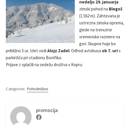
nedeljo 29. januarja
S
R
zimski pohod na
Blegoš
H
E
(1.562 m). Zahtevana je
D
ustrezna zimska oprema,
D
glede na trenutne
A
vremenske razmere na
T
E
gori. Skupne hoje bo
približno 5 ur. Izlet vodi
Alojz Zadel
. Odhod avtobusa
ob 7. uri
s
parkirišča pri stadionu Bonifika.
Prijave z vplačili na sedežu društva v Kopru.
Categories:
Pohodništvo
promocija
F
a
c