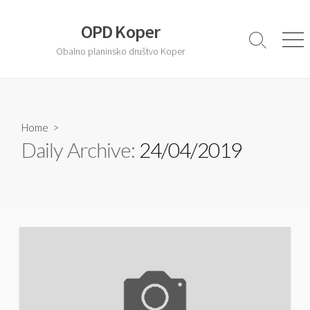
S
k
OPD Koper
i
S
M
Obalno planinsko društvo Koper
e
e
p
a
n
t
r
u
o
c
c
h
T
Home
>
o
o
Daily Archive:
24/04/2019
n
g
t
g
l
e
e
n
t