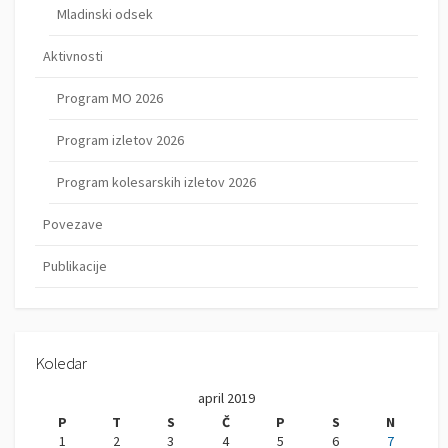
Mladinski odsek
Aktivnosti
Program MO 2026
Program izletov 2026
Program kolesarskih izletov 2026
Povezave
Publikacije
Koledar
april 2019
P
T
S
Č
P
S
N
1
2
3
4
5
6
7