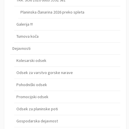
TRR: SI56 1010 0003 5592 981
Planinska članarina 2026 preko spleta
Galerija !!!
Tumova koča
Dejavnosti
Kolesarski odsek
Odsek za varstvo gorske narave
Pohodniški odsek
Promocijski odsek
Odsek za planinske poti
Gospodarska dejavnost