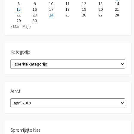
8
9
10
11
12
13
14
15
16
17
18
19
20
21
22
23
24
25
26
27
28
29
30
« Mar
Maj »
Kategorije
K
a
t
e
g
Arhivi
o
r
A
i
r
j
h
e
i
v
Spremljajte Nas
i