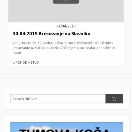
24/04/2019
30.04.2019 Kresovanje na Slavniku
Vabljeni v torek, 30. aprila na Slavnik na predpraznično druženje s
kresovanjem. Koča bo odprta. Začenjamo ob mraku, pridružite se
nam!
C
POHODNIŠTVO
A
T
E
G
O
R
S
S
I
e
e
E
a
a
S
r
r
c
c
h
h