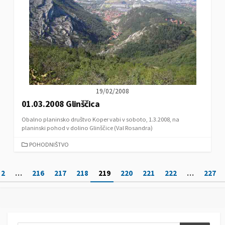
I
E
S
19/02/2008
01.03.2008 Glinščica
Obalno planinsko društvo Koper vabi v soboto, 1.3.2008, na
planinski pohod v dolino Glinščice (Val Rosandra)
C
POHODNIŠTVO
A
T
N
2
…
216
217
218
219
220
221
222
…
227
E
G
a
O
v
R
I
i
E