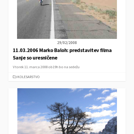
29/02/2008
11.03.2006 Marko Baloh: predstavitev filma
Sanje so uresničene
V torek 11. marca 2008 ob19h bo na sedežu
C
KOLESARSTVO
A
T
E
G
O
R
I
E
S