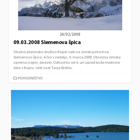
26/02/2008
09.03.2008 Slemenova špica
Obalno planinsko društvo Koper vabi na zimski pohod na
Slemenovo špico, ki bo v nedeljo, 9. marca 2008. Obvezna zimska
oprema (cepin, dereze). Odhod bo ob 6. uri izpred bivše medicine
dela v Kopru. Izlet vodi Tanja Brstilo.
C
POHODNIŠTVO
A
T
E
G
O
R
I
E
S