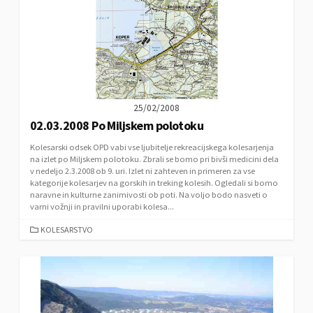
E
S
25/02/2008
02.03.2008 Po Miljskem polotoku
Kolesarski odsek OPD vabi vse ljubitelje rekreacijskega kolesarjenja
na izlet po Miljskem polotoku. Zbrali se bomo pri bivši medicini dela
v nedeljo 2.3.2008 ob 9. uri. Izlet ni zahteven in primeren za vse
kategorije kolesarjev na gorskih in treking kolesih. Ogledali si bomo
naravne in kulturne zanimivosti ob poti. Na voljo bodo nasveti o
varni vožnji in pravilni uporabi kolesa...
C
KOLESARSTVO
A
T
E
G
O
R