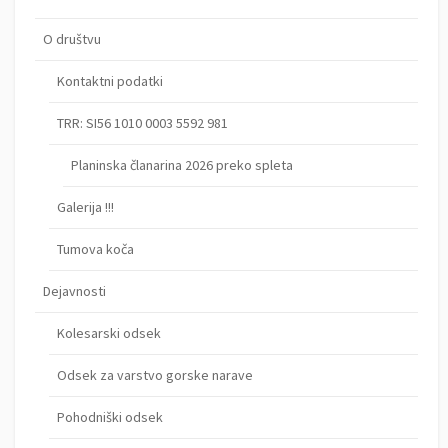
o
O društvu
v
Kontaktni podatki
TRR: SI56 1010 0003 5592 981
Planinska članarina 2026 preko spleta
Galerija !!!
Tumova koča
Dejavnosti
Kolesarski odsek
Odsek za varstvo gorske narave
Pohodniški odsek