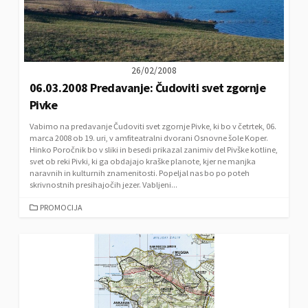
26/02/2008
06.03.2008 Predavanje: Čudoviti svet zgornje
Pivke
Vabimo na predavanje Čudoviti svet zgornje Pivke, ki bo v četrtek, 06.
marca 2008 ob 19. uri, v amfiteatralni dvorani Osnovne šole Koper.
Hinko Poročnik bo v sliki in besedi prikazal zanimiv del Pivške kotline,
svet ob reki Pivki, ki ga obdajajo kraške planote, kjer ne manjka
naravnih in kulturnih znamenitosti. Popeljal nas bo po poteh
skrivnostnih presihajočih jezer. Vabljeni...
C
PROMOCIJA
A
T
E
G
O
R
I