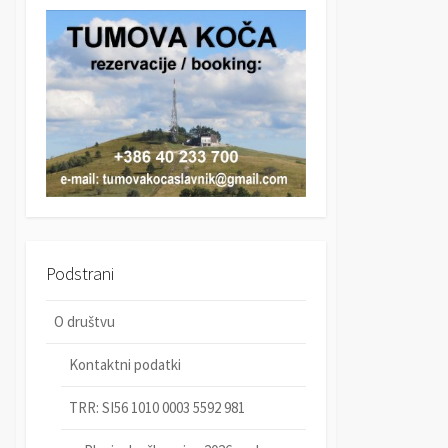
r
c
c
h
h
Podstrani
O društvu
Kontaktni podatki
TRR: SI56 1010 0003 5592 981