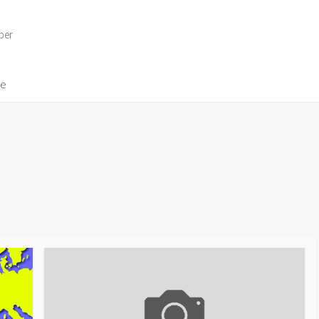
per
ve