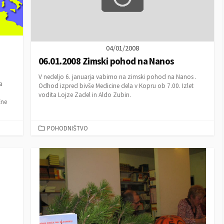
04/01/2008
06.01.2008 Zimski pohod na Nanos
V nedeljo 6. januarja vabimo na zimski pohod na Nanos .
a
Odhod izpred bivše Medicine dela v Kopru ob 7.00. Izlet
vodita Lojze Zadel in Aldo Zubin.
čne
C
POHODNIŠTVO
A
T
E
G
O
R
I
E
S