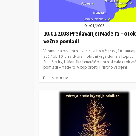
04/01/2008
10.01.2008 Predavanje: Madeira – otok
večne pomladi
Vabimo na prvo predavanje, ki bo v četrtek, 10. januarj
2007 ob 19. uri v dvorani obrtniškega doma v Kopru,
Staničev trg 1. Maruška Lenarčič bo predstavila otok ve
pomladi – Madeiro. Vstop prost ! Prisrčno vabljeni !
C
PROMOCIJA
A
T
E
G
O
R
I
E
S