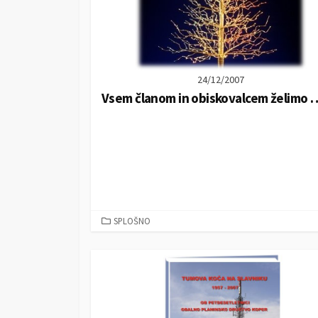
24/12/2007
Vsem članom in obiskovalcem želimo 
C
SPLOŠNO
A
T
E
G
O
R