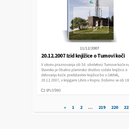
I
E
S
11/12/2007
20.12.2007 Izid knjižice o Tumovi koči
V okviru praznovanja ob 50. obnletnici Tumove koče n
Slavniku je Obalno planinsko društvo izdalo knjižico o
delovanju koče. predstavitev knjižice bo v četrtek,
20.12.2007, v knjigarni Libris v Kopru. Dobimo se ob 18.
C
SPLOŠNO
A
T
N
«
1
2
…
219
220
22
E
G
a
O
v
R