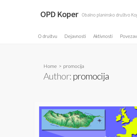
S
k
OPD Koper
Obalno planinsko društvo Ko
i
p
t
O društvu
Dejavnosti
Aktivnosti
Poveza
o
c
o
Home
> promocija
n
Author:
promocija
t
e
n
t