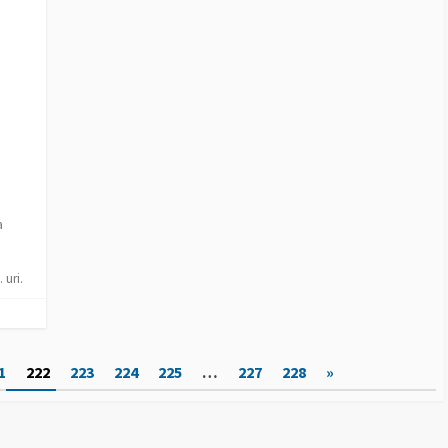
I
E
S
a
 uri.
1
222
223
224
225
…
227
228
»