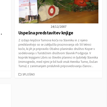
24/12/2007
Uspešna predstavitev knjige
…
Z izdajo knjižice Tumova koča na Slavniku in z njeno
predstavitvijo so se zaključila praznovanja ob 50 letnici
koče, ki jih je pripravilo Obalno planinsko društvo Koper v
sodelovanju s Turističnim društvom Slavnik Podgorje. V
koprski knjigarni Libris so številni planinci in ljubitelji Slavnika
(mimogrede, med njimi je bil tudi vnuk Henrika Tume, Dušan
Tuma) z zanimanjem prisluhnili pripovedovanju članov...
C
SPLOŠNO
A
T
E
G
O
R