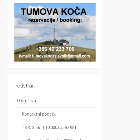
r
c
c
h
h
Podstrani
O društvu
Kontaktni podatki
TRR: SI56 1010 0003 5592 981