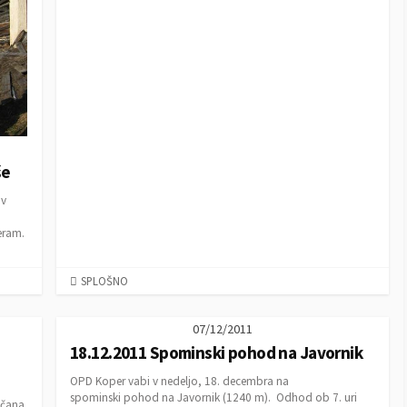
še
 v
eram.
C
SPLOŠNO
A
T
07/12/2011
E
18.12.2011 Spominski pohod na Javornik
G
O
OPD Koper vabi v nedeljo, 18. decembra na
R
spominski pohod na Javornik (1240 m). Odhod ob 7. uri
ečana