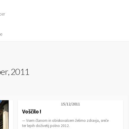
per
ve
er, 2011
15/12/2011
Voščilo !
— Vsem članom in obiskovalcem želimo zdravja, sreče
ter lepih doživetij polno 2012.