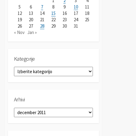
1
2
3
4
5
6
7
8
9
10
11
12
13
14
15
16
17
18
19
20
21
22
23
24
25
26
27
28
29
30
31
« Nov
Jan »
Kategorije
K
a
t
e
g
Arhivi
o
r
A
i
r
j
h
e
i