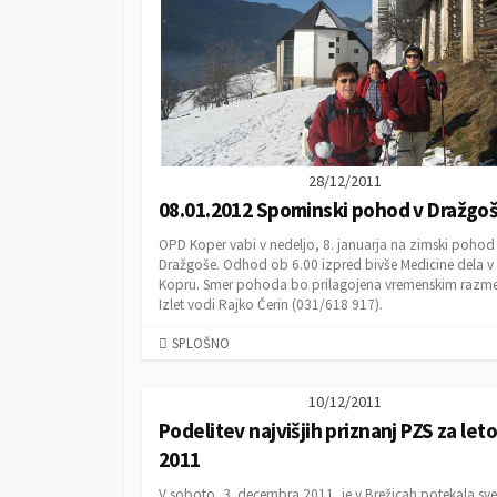
28/12/2011
08.01.2012 Spominski pohod v Dražgo
OPD Koper vabi v nedeljo, 8. januarja na zimski pohod
Dražgoše. Odhod ob 6.00 izpred bivše Medicine dela v
Kopru. Smer pohoda bo prilagojena vremenskim razm
Izlet vodi Rajko Čerin (031/618 917).
C
SPLOŠNO
A
T
10/12/2011
E
Podelitev najvišjih priznanj PZS za leto
G
O
2011
R
V soboto, 3. decembra 2011, je v Brežicah potekala sv